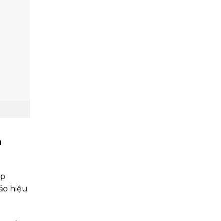
n
ặp
áo hiệu