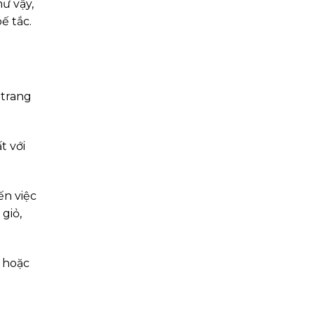
ư vậy,
ế tắc.
 trang
t với
ến việc
giỏ,
g hoặc
.