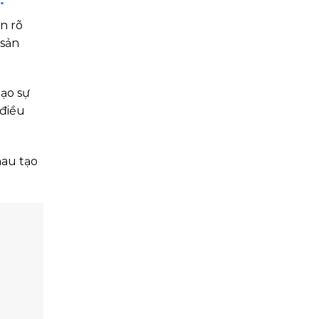
n rõ
 sản
tạo sự
 điều
hau tạo