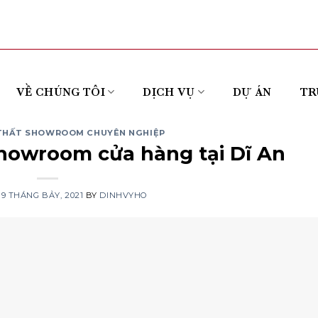
VỀ CHÚNG TÔI
DỊCH VỤ
DỰ ÁN
TR
I THẤT SHOWROOM CHUYÊN NGHIỆP
showroom cửa hàng tại Dĩ An
N
9 THÁNG BẢY, 2021
BY
DINHVYHO