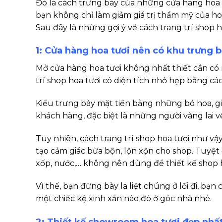
Đó là cách trưng bày của những cửa hàng hoa 
bạn không chỉ làm giảm giá trị thẩm mỹ của ho
Sau đây là những gợi ý về cách trang trí shop 
1: Cửa hàng hoa tươi nên có khu trưng 
Mở cửa hàng hoa tươi không nhất thiết cần có 
trí shop hoa tươi có diện tích nhỏ hẹp bằng cá
Kiểu trưng bày mặt tiền bằng những bó hoa, gi
khách hàng, đặc biệt là những người vãng lai 
Tuy nhiên, cách trang trí shop hoa tươi như v
tạo cảm giác bừa bộn, lộn xộn cho shop. Tuyệt đ
xốp, nước,… không nên dùng để thiết kế shop 
Vì thế, bạn đừng bày la liệt chúng ở lối đi, bạ
một chiếc kệ xinh xắn nào đó ở góc nhà nhé.
2: Thiết kế showroom hoa tươi đẹp nhất