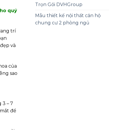
Trọn Gói DVHGroup
cho quý
Mẫu thiết kế nội thất căn hộ
chung cư 2 phòng ngủ
rang trí
bạn
 đẹp và
 hoa của
iêng sao
 3 – 7
 mắt để