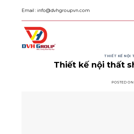
Skip
Email : info@dvhgroupvn.com
to
content
THIẾT KẾ NỘ
Thiết kế nội thất 
POSTED O