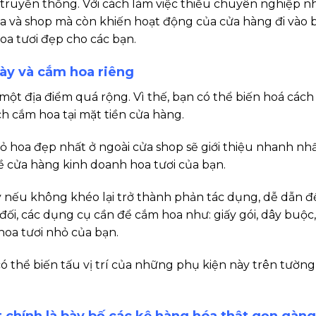
truyền thống. Với cách làm việc thiếu chuyên nghiệp nh
a và shop mà còn khiến hoạt động của cửa hàng đi vào b
hoa tươi đẹp cho các bạn.
bày và cắm hoa riêng
một địa điểm quá rộng. Vì thế, bạn có thể biến hoá cách
ch cắm hoa tại mặt tiền cửa hàng.
ỏ hoa đẹp nhất ở ngoài cửa shop sẽ giới thiệu nhanh nhấ
về cửa hàng kinh doanh hoa tươi của bạn.
ậy nếu không khéo lại trở thành phản tác dụng, dễ dẫn đ
ối, các dụng cụ cần để cắm hoa như: giấy gói, dây buộc, 
hoa tươi nhỏ của bạn.
n có thể biến tấu vị trí của những phụ kiện này trên tườn
 chính là bày bố các kệ hàng hóa thật gọn gàng