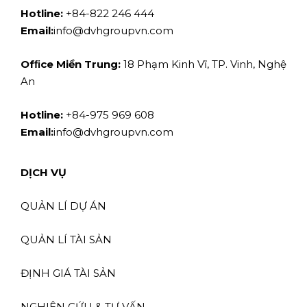
Hotline:
+84-822 246 444
Email:
info@dvhgroupvn.com
Ofﬁce Miền Trung:
18 Phạm Kinh Vĩ, TP. Vinh, Nghệ
An
Hotline:
+84-975 969 608
Email:
info@dvhgroupvn.com
DỊCH VỤ
QUẢN LÍ DỰ ÁN
QUẢN LÍ TÀI SẢN
ĐỊNH GIÁ TÀI SẢN
NGHIÊN CỨU & TƯ VẤN