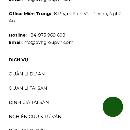
Ofﬁce Miền Trung:
18 Phạm Kinh Vĩ, TP. Vinh, Nghệ
An
Hotline:
+84-975 969 608
Email:
info@dvhgroupvn.com
DỊCH VỤ
QUẢN LÍ DỰ ÁN
QUẢN LÍ TÀI SẢN
ĐỊNH GIÁ TÀI SẢN
NGHIÊN CỨU & TƯ VẤN